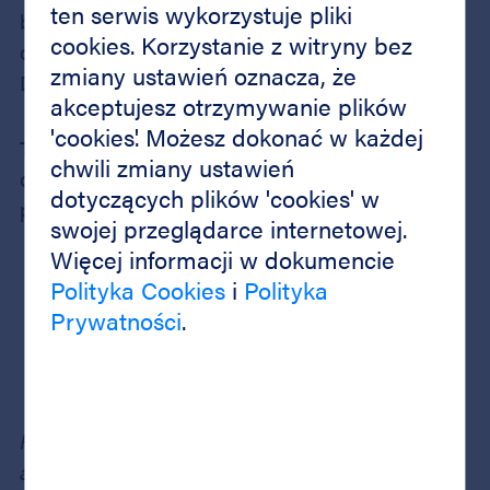
ten serwis wykorzystuje pliki
by LSAS has been awarded a certificate
cookies. Korzystanie z witryny bez
of Compliance with the Principles of Good
zmiany ustawień oznacza, że
Distribution Practice (GDP).
akceptujesz otrzymywanie plików
'cookies'. Możesz dokonać w każdej
The certificate confirms the highest standards
chwili zmiany ustawień
of handling air shipments containing
dotyczących plików 'cookies' w
pharmaceutical products, which means:
swojej przeglądarce internetowej.
Więcej informacji w dokumencie
maintaining the cold chain at every stage
Polityka Cookies
i
Polityka
of warehouse handling,
Prywatności
.
proper storage of pharmaceutical
shipments,
risk and complaints management.
For more than two years we have been recording
an increasing share of pharmaceutical shipments